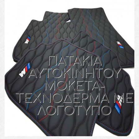
ΠΑΤΑΚΙΑ
ΑΥΤΟΚΙΝΗΤΟΥ
MOKETA-
TEXNOΔΕΡΜΑ ΜΕ
ΛΟΓΟΤΥΠΟ