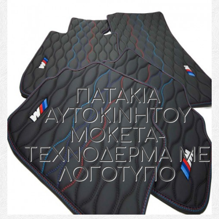
ΠΑΤΑΚΙΑ
ΑΥΤΟΚΙΝΗΤΟΥ
MOKETA-
TEXNOΔΕΡΜΑ ΜΕ
ΛΟΓΟΤΥΠΟ