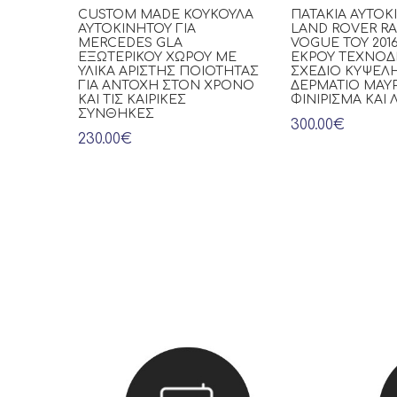
CUSTOM MADE ΚΟΥΚΟΎΛΑ
ΠΑΤΆΚΙΑ ΑΥΤΟΚ
ΑΥΤΟΚΙΝΉΤΟΥ ΓΙΑ
LAND ROVER R
MERCEDES GLA
VOGUE ΤΟΥ 201
ΕΞΩΤΕΡΙΚΟΎ ΧΏΡΟΥ ΜΕ
ΕΚΡΟΎ ΤΕΧΝΌΔ
ΥΛΙΚΆ ΆΡΙΣΤΗΣ ΠΟΙΌΤΗΤΑΣ
ΣΧΈΔΙΟ ΚΥΨΈΛΗ
ΓΙΑ ΑΝΤΟΧΉ ΣΤΟΝ ΧΡΌΝΟ
ΔΕΡΜΆΤΙΟ ΜΑΎ
ΚΑΙ ΤΙΣ ΚΑΙΡΙΚΈΣ
ΦΙΝΊΡΙΣΜΑ ΚΑΙ
ΣΥΝΘΉΚΕΣ
300.00€
230.00€