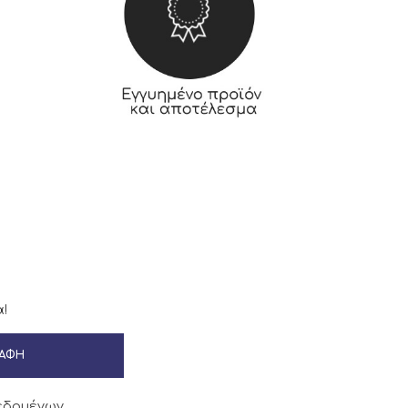
!
ΡΑΦΉ
εδομένων